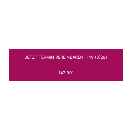
enbidia!
Ihre Online Agentur für Wesel,
Oberhausen, Duisburg und
Umgebung
JETZT TERMIN VEREINBAREN: +49 (0)281
147 901