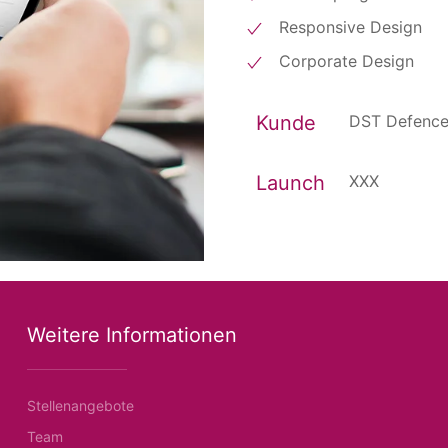
Responsive Design
Corporate Design
Kunde
DST Defenc
Launch
XXX
Weitere Informationen
Stellenangebote
Team