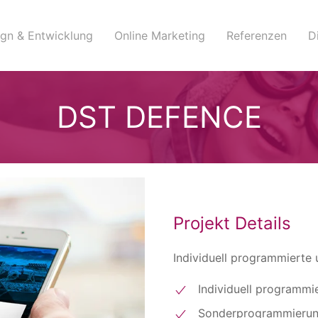
gn & Entwicklung
Online Marketing
Referenzen
D
DST DEFENCE
Projekt Details
Individuell programmierte 
Individuell programmi
Sonderprogrammieru