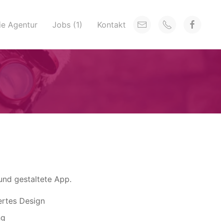
ie Agentur
Jobs (1)
Kontakt
und gestaltete App.
ertes Design
ng