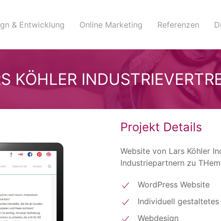
gn & Entwicklung
Online Marketing
Referenzen
D
ARS KÖHLER INDUSTRIEVERT
Projekt Details
Website von Lars Köhler In
Industriepartnern zu THem
WordPress Website
Individuell gestaltete
Webdesign