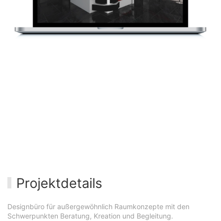
Projektdetails
Designbüro für außergewöhnlich Raumkonzepte mit den
Schwerpunkten Beratung, Kreation und Begleitung.