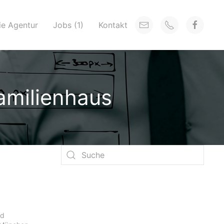
ie Agentur
Jobs (1)
Kontakt
amilienhaus
nd